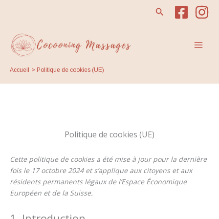
Politique de cookies (UE)
Consent
Consent
Consent
Consent
Consent
Marketing
Aller
Rechercher
to
to
to
to
to
au
service
service
service
service
service
contenu
Mai
elementor
wordpress
google-
facebook
divers
fonts
Men
Accueil
Politique de cookies (UE)
Politique de cookies (UE)
Cette politique de cookies a été mise à jour pour la dernière
fois le 17 octobre 2024 et s’applique aux citoyens et aux
résidents permanents légaux de l’Espace Économique
Européen et de la Suisse.
1. Introduction