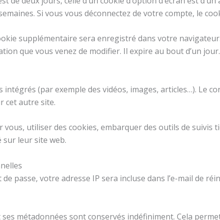
st de deux jours, celle d’un cookie d’option d’écran est d’un 
emaines. Si vous vous déconnectez de votre compte, le cook
cookie supplémentaire sera enregistré dans votre navigate
ation que vous venez de modifier. Il expire au bout d’un jour.
us intégrés (par exemple des vidéos, images, articles…). Le c
 cet autre site.
vous, utiliser des cookies, embarquer des outils de suivis t
sur leur site web.
nelles
de passe, votre adresse IP sera incluse dans l’e-mail de réini
et ses métadonnées sont conservés indéfiniment. Cela perm