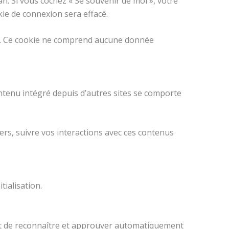
an. Si vous cochez « Se souvenir de moi », votre
ie de connexion sera effacé.
ur. Ce cookie ne comprend aucune donnée
ontenu intégré depuis d’autres sites se comporte
iers, suivre vos interactions avec ces contenus
tialisation.
et de reconnaître et approuver automatiquement