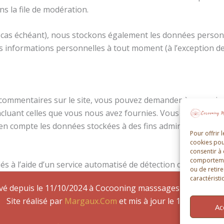
ns la file de modération.
le cas échéant), nous stockons également les données personn
informations personnelles à tout moment (à l’exception de l
 commentaires sur le site, vous pouvez demander à recevoir 
incluant celles que vous nous avez fournies. Vous pouvez 
n compte les données stockées à des fins administratives, l
Pour offrir 
cookies pou
consentir à
comportement
és à l’aide d’un service automatisé de détection des comment
ou de retire
caractéristi
vé depuis le 11/10/2024 à Cocooning masssages | siège soc
Site réalisé par
Margaux.Com
et mis à jour le 15/10/2024
Ac