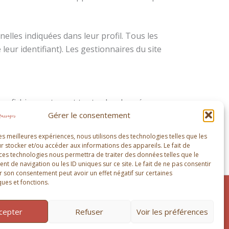
elles indiquées dans leur profil. Tous les
eur identifiant). Les gestionnaires du site
un fichier contenant toutes les données
également demander la suppression des données
Gérer le consentement
égales ou pour des raisons de sécurité.
les meilleures expériences, nous utilisons des technologies telles que les
r stocker et/ou accéder aux informations des appareils. Le fait de
 ces technologies nous permettra de traiter des données telles que le
 de navigation ou les ID uniques sur ce site. Le fait de ne pas consentir
aires indésirables.
r son consentement peut avoir un effet négatif sur certaines
ques et fonctions.
ial à Brousse-le-Château
cepter
Refuser
Voir les préférences